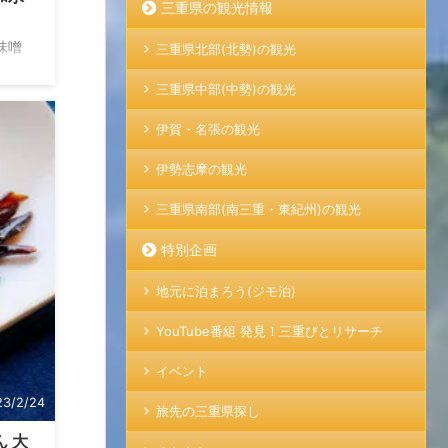
三重県の観光情報
味噌
三重県北部(北勢)の観光
ない
富な
三重県中部(中勢)の観光
〜
伊賀・名張の観光
いわれ
お供を
伊勢志摩の観光
な人
和水
三重県南部(南三重・東紀州)の観光
..
特別企画
地元に泊まろう(ジモ泊)
YouTube番組 発見！三重びとリサーチ
イベント
23/2/24
旅先の三重県探し
 大