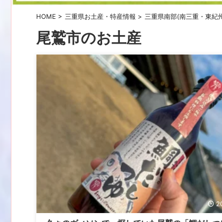
HOME
>
三重県お土産・特産情報
>
三重県南部(南三重・東紀
尾鷲市のお土産
2