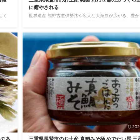
に癒やされる
ちく
世界遺産 熊野古道伊勢路や広大な大海原が広がる、豊か
一直
自然が広がる三重県尾鷲市。 尾鷲市に一度でも訪れた方
と間
サラシに法被姿をした尾鷲節を踊るモニュメントを目に
ひ手
ことはありませんか？ 尾鷲節は永く受け継がれ続けてい
ちく
鷲の伝統民謡。尾鷲の街にはモニュメント以外にも石碑
ご自
画など、尾鷲節にまつわる場所が点在し、住民に親しま
に入
います。 今回は、そんな尾鷲節にちなんだ銘菓、福助堂
事な竹
の「おわせ節」の紹介です。ご自宅用にもお土産にも最
を家族
お菓子ですので、ぜひ手に入れてみてください。 こんな
おすすめ 尾鷲 ...
4/12/14
202
賀のあ
三重県尾鷲市のお土産 真鯛みそ極 めでたい屋 三