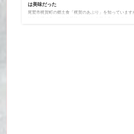
は美味だった
尾鷲市梶賀町の郷土食「梶賀のあぶり」を知っています
地魚を煙で炙って作る旨味があふれる郷土食なんです。
賀のあぶり」はそのままでも晩酌に最高なつまみになる
すが、前々から食べてみたかったアレンジレシピが・・・
本の古き良き〆料理「お茶漬け」です。 今回は「鰤(ぶり
あぶり」で至福のお茶漬けを作ってみましたので紹介し
きます。 尾鷲市梶賀町の郷土食 梶賀のあぶりってなに？
市中心街から車で約30分で梶賀町に辿り着きます。静か
村に広がる海はとても澄んでいて、訪れた人はゆっくり
間が流れ ...