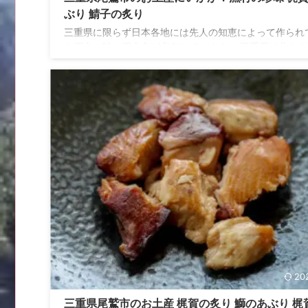
ぶり 鯖子の炙り
三重県に限らず日本各地には先人の知恵によって作られ
た郷土の味、郷土食が点在しています。 三重県は北から
での細長い地形が特徴で、東側はすべて海。海に面した
の地域には、昔は陸の孤島と呼ばれていた漁村も伊勢志
ら南三重にかけてあります。道路が整備されるまではア
スが困難であった場所では、必ずといっていいほど冬を
ための保存食があり、それが現代に生きる私たちにとっ
御馳走なんです。 今回ご紹介する梶賀のあぶりは、まさ
人の知恵が詰まった郷土食の代表格。様々な種類の梶賀
ぶりの中でも、特に人 ...
20
三重県尾鷲市のお土産 梶賀の炙り 鰤のあぶり 梶