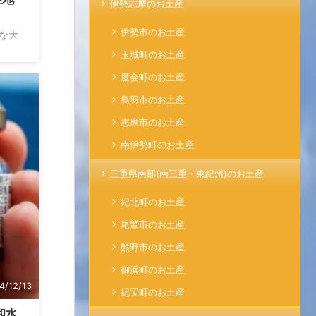
伊勢志摩のお土産
伊勢市のお土産
な大
は、
玉城町のお土産
した
度会町のお土産
る尾
や壁
鳥羽市のお土産
れて
志摩市のお土産
さん
適な
南伊勢町のお土産
人に
三重県南部(南三重・東紀州)のお土産
紀北町のお土産
尾鷲市のお土産
熊野市のお土産
御浜町のお土産
4/12/13
紀宝町のお土産
和水