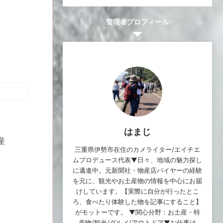
管理者プロフィール
はまじ
産
三重県伊勢市在住のカメライター/エイチエ
ムプロデュース代表▼日々、地域の魅力探し
に邁進中。元新聞社・物産店バイヤーの経験
を元に、観光やお土産物の情報を中心にお届
けしています。【実際に自分が行ったとこ
ろ、食べたり体験した物を記事にすること】
がモットーです。 ▼関心分野：お土産・特
産物/観光/グルメ/アウトドア▼お仕事は