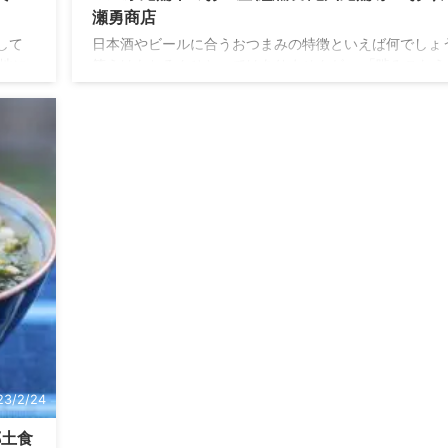
瀬勇商店
して
日本酒やビールに合うおつまみの特徴といえば何でしょ
地に
答えはもちろんひとつではありませんが、 「噛みごたえ
郷土
って旨味がにじみ出てくる」 そんな特徴を持ったおつま
ろ
て多いと思いませんか？ さきイカが好き、貝紐が好き、
回は
ーキーが好きなら、きっとハマること間違いなし。 三重
しま
鷲市のお土産が大瀬勇商店の「かつおくん」のご紹介で
人 お
こんな人におすすめ かみごたえのある珍味が好きな人 
産を
が好きでつまみを探している人 東紀州のお土産を探して
の小
人 紀州 尾鷲 かつおくん 商品情報 桜の薫香を楽しみながら 
23/2/24
郷土食