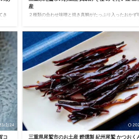
産
てき
２種類の合わせ味噌と焼き真鯛がたっぷり入ったおかず
南ま
です。温かいご飯の上にのせて食べれば、お箸がとまら
東側
こと間違いなしなお土産です。 お魚の味噌は海の幸で豊
摩か
三重県尾鷲市の郷土食です。江戸時代後期(文政 1818年
クセ
1831)の頃、豊漁の保存方法として考え出された料理と
越す
ています。 こんな人におすすめ あつあつのご飯に合う
ての
探している人 そのままでも美味しい、おかず味噌が好き
に先
尾鷲市らしい海の幸がつまったお土産を探している人 三
のあ
産 真鯛みそ極 商品情報 三重県尾鷲市のお土産 真鯛みそ .
23/2/24
20
賀コ
三重県尾鷲市のお土産 鰹燻製 紀州尾鷲 かつおくん