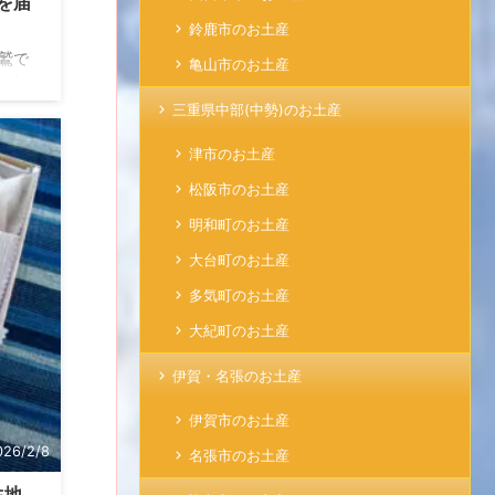
を届
鈴鹿市のお土産
鷲で
亀山市のお土産
れま
いま
三重県中部(中勢)のお土産
ず手
して
津市のお土産
んな
松阪市のお土産
ード
穫ワー
明和町のお土産
ion
大台町のお土産
多気町のお土産
大紀町のお土産
伊賀・名張のお土産
伊賀市のお土産
026/2/8
名張市のお土産
生地