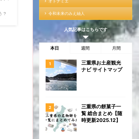
オトナミエ
令和未来のみえ紬人
う？
があ
みっ
人気記事はこちらです
ジャ
県尾
す。
本日
週間
月間
ビール
いる
三重県お土産観光
...
ナビ サイトマップ
三重県の餅菓子一
覧 総合まとめ【随
時更新2025.12】