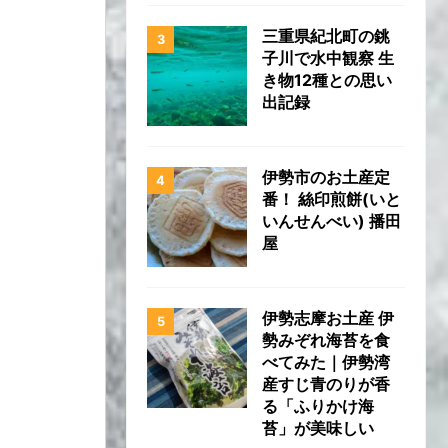
三重県紀北町の銚
子川で水中観察 生
き物12種との思い
出記録
伊勢市のお土産定
番！ 絲印煎餅(いと
いんせんべい) 播田
屋
伊勢志摩お土産 伊
勢みぞれ海苔を食
べてみた｜伊勢湾
産すじ青のりが香
る「ふりかけ海
苔」が美味しい