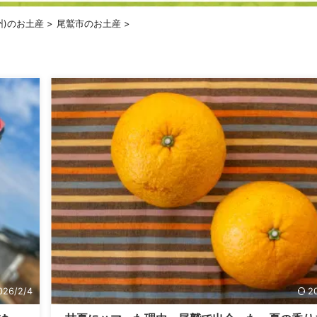
州)のお土産
>
尾鷲市のお土産
>
026/2/4
2