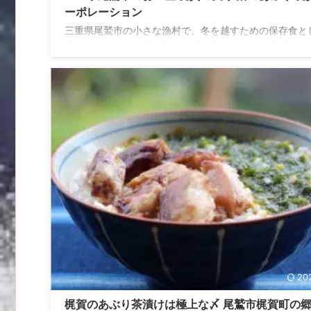
ーポレーション
三重県尾鷲市の小さな漁村で、冬を越すための保存食と
作られ続けてきた郷土食は、実は宝物でした。 日本の各
訪れる機会があると、その地域でしか食べられていない
料理や食材をせっかくなので堪能したいですよね。もち
ん、三重県各地にも郷土料理や食材は溢れています。今
三重県尾鷲市梶賀町の郷土食「梶賀のあぶり」をご紹介
す。 こんな人におすすめ 地域の郷土食に興味関心がある
酒に合う美味しいおつまみを探している人 尾鷲市のお土
探している人 梶賀のあぶり 鰤のあぶり 商品情報 尾鷲市
さな漁村で ...
20
梶賀のあぶり茶漬けは極上な〆 尾鷲市梶賀町の