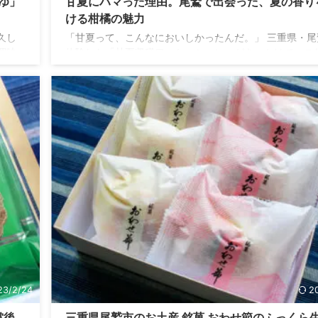
ゆ」
甘夏にハマった理由。尾鷲で出会った、夏の香り
ける柑橘の魅力
久し
「甘夏って、こんなにおいしかったんだ。」 三重県・尾
調味
体験した「甘夏収穫ワーケーション」がきっかけで、こ
・三
で特に意識していなかった柑橘にすっかりハマってしま
まっ
した。今では、道の駅やスーパーで見かけるたびに思わ
住ま
に取ってしまうほど。爽やかな酸味とやさしい甘さ、そ
して
生産者の想いが詰まった尾鷲の甘夏。この記事では、そ
つゆ
甘夏の魅力やオススメの食べ方、そして出会いのエピソ
鯛だ
をお届けします。 甘夏収穫ワーケーションとは 甘夏収
で
ケーション(甘ワー)は、ワーケーションとはWork x Vacat
...
23/2/24
2
賞後
三重県尾鷲市のお土産 銘菓 おわせ節のふっくら