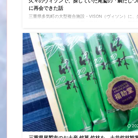
久々のヴィソンで、探していた尾鷲の「鯛だしつ
に再会できた話
三重県多気町の大型複合施設・VISON（ヴィソン）に、
ぶりに行ってきました。今回の目的はシンプルで、万能
料として愛してやまない「めでたい屋（尾鷲市三木浦町
和水産）」の鯛だしつゆを手に入れること！切らしてし
てから、じわじわと「ない不便さ」を感じていました。 
いである伊勢市周辺で手に入る場所はどこなのか？そう
行き着いたのが、ヴィソンでした。 万能調味料 鯛だし
「近場で買える場所が見当たらない」問題 めでたい屋の
しつゆ 鯛だしつゆって、あると本当に助かる万能調味料
す。夏はそうめ ...
20
三重県尾鷲市のお土産 銘菓 竹林を、土井竹林観