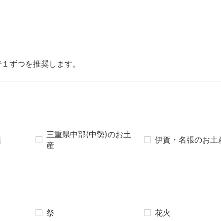
で１ずつを推奨します。
三重県中部(中勢)のお土
産
伊賀・名張のお土
産
祭
花火