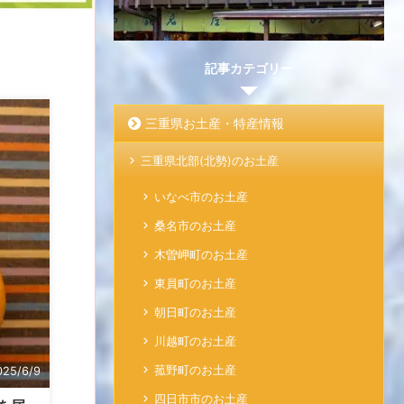
記事カテゴリー
三重県お土産・特産情報
三重県北部(北勢)のお土産
いなべ市のお土産
桑名市のお土産
木曽岬町のお土産
東員町のお土産
朝日町のお土産
川越町のお土産
菰野町のお土産
025/6/9
四日市市のお土産