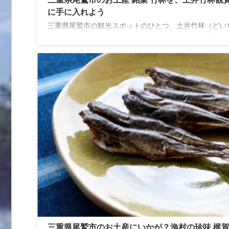
に手に入れよう
三重県尾鷲市の観光スポットのひとつ、土井竹林（どい
りん）をご存知ですか？ 光と影のコントラストが美しい
線に伸びた見事な竹林に、息を飲んで見上げてしまうこ
違いなしです。 そんな土井竹林に心を奪われた後に、ぜ
に入れてほしい尾鷲土産、福助堂さんの尾鷲銘菓 竹林（
りん）をご紹介します。 個包装で日持ちもしますので、
宅用にも職場への手土産にも最適なお菓子です。ぜひ手
れてみてください。 こんな人におすすめ 土井竹林の見
林を鑑賞した人 尾鷲の銘菓をお探しの人 尾鷲のお土産
や職場な ...
202
三重県尾鷲市のお土産にいかが？漁村の珍味 梶