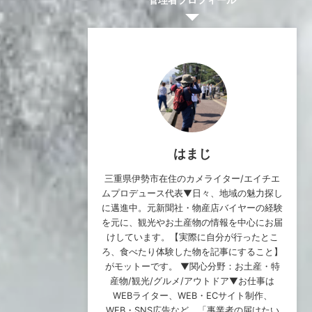
はまじ
三重県伊勢市在住のカメライター/エイチエ
ムプロデュース代表▼日々、地域の魅力探し
に邁進中。元新聞社・物産店バイヤーの経験
を元に、観光やお土産物の情報を中心にお届
けしています。【実際に自分が行ったとこ
ろ、食べたり体験した物を記事にすること】
がモットーです。 ▼関心分野：お土産・特
産物/観光/グルメ/アウトドア▼お仕事は
WEBライター、WEB・ECサイト制作、
WEB・SNS広告など。「事業者の届けたい