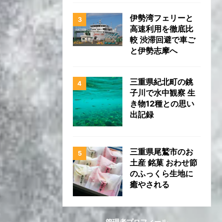
伊勢湾フェリーと
高速利用を徹底比
較 渋滞回避で車ご
と伊勢志摩へ
三重県紀北町の銚
子川で水中観察 生
き物12種との思い
出記録
三重県尾鷲市のお
土産 銘菓 おわせ節
のふっくら生地に
癒やされる
管理者プロフィール