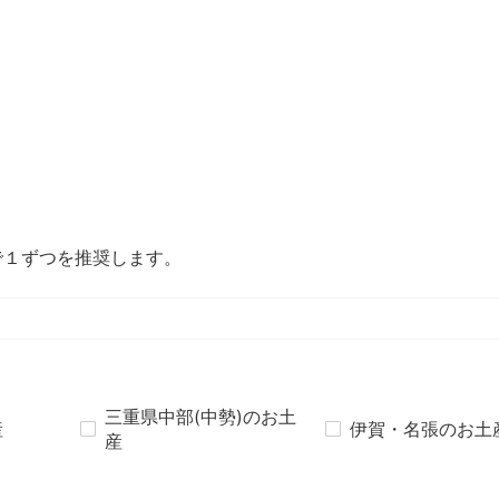
で１ずつを推奨します。
三重県中部(中勢)のお土
産
伊賀・名張のお土
産