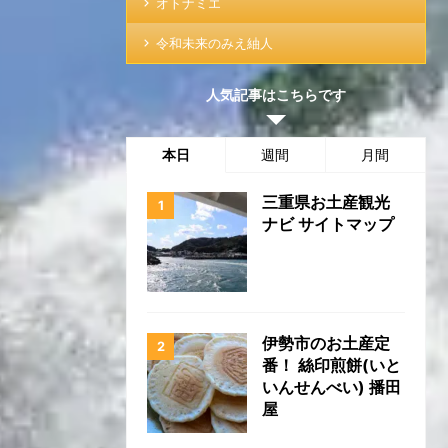
オトナミエ
令和未来のみえ紬人
人気記事はこちらです
本日
週間
月間
三重県お土産観光
ナビ サイトマップ
伊勢市のお土産定
番！ 絲印煎餅(いと
いんせんべい) 播田
屋