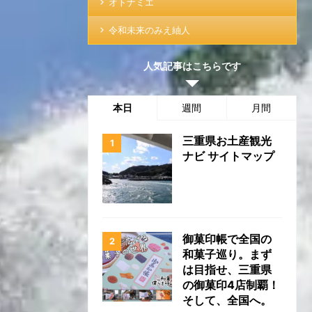
オトナミエ
令和未来のみえ紬人
人気記事はこちらです
本日
週間
月間
三重県お土産観光
ナビ サイトマップ
御菓印帳で全国の
和菓子巡り。まず
は目指せ、三重県
の御菓印4店制覇！
そして、全国へ。