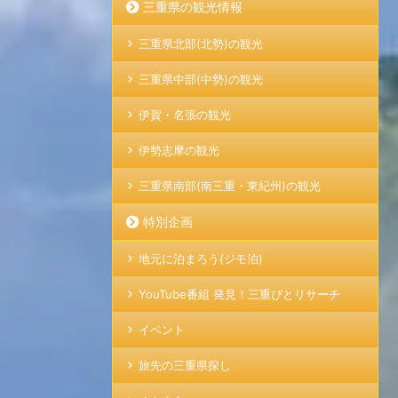
三重県の観光情報
三重県北部(北勢)の観光
三重県中部(中勢)の観光
伊賀・名張の観光
伊勢志摩の観光
三重県南部(南三重・東紀州)の観光
特別企画
地元に泊まろう(ジモ泊)
YouTube番組 発見！三重びとリサーチ
イベント
旅先の三重県探し