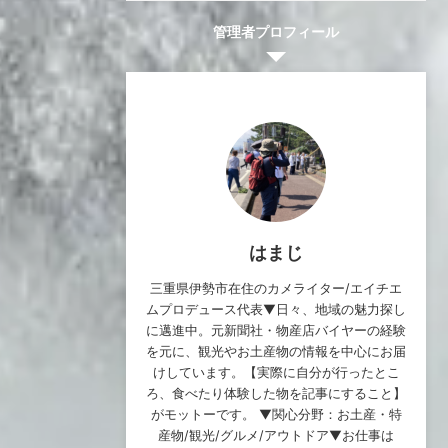
管理者プロフィール
はまじ
三重県伊勢市在住のカメライター/エイチエ
ムプロデュース代表▼日々、地域の魅力探し
に邁進中。元新聞社・物産店バイヤーの経験
を元に、観光やお土産物の情報を中心にお届
けしています。【実際に自分が行ったとこ
ろ、食べたり体験した物を記事にすること】
がモットーです。 ▼関心分野：お土産・特
産物/観光/グルメ/アウトドア▼お仕事は