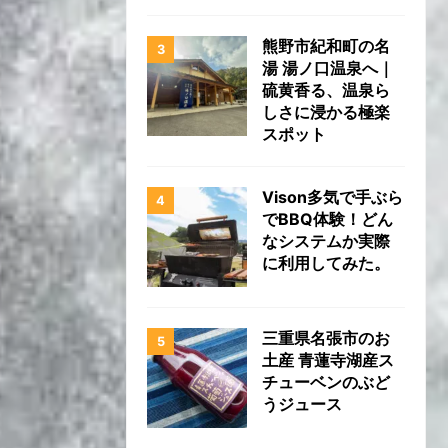
熊野市紀和町の名
湯 湯ノ口温泉へ｜
硫黄香る、温泉ら
しさに浸かる極楽
スポット
Vison多気で手ぶら
でBBQ体験！どん
なシステムか実際
に利用してみた。
三重県名張市のお
土産 青蓮寺湖産ス
チューベンのぶど
うジュース