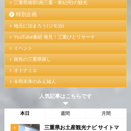
三重県南部(南三重・東紀州)の観光
特別企画
地元に泊まろう(ジモ泊)
YouTube番組 発見！三重びとリサーチ
イベント
旅先の三重県探し
オトナミエ
令和未来のみえ紬人
人気記事はこちらです
本日
週間
月間
三重県お土産観光ナビ サイトマ