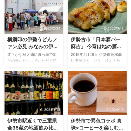
うな鶏の刺盛りや、食べる前
話題になっている牡蠣の ...
牡蠣が食べたい。そんな心の
フェは珍しくなく、今や当た
から喉 ...
声が漏れてしまうのは、牡蠣
り前の飲み物として定着して
好きの性(さが)でしょう。
います。 そんなタピオカの次
・・・・牡蠣好きよ ・・・・
にくるドリンクは一体何なの
2023/2/24
2023/3/18
牡蠣好きよ、こっちへおい
かは、メディア各社も常にア
で。 「!??・・えっ」 駐車
ンテナを張っていることでし
横綱印の伊勢うどんフ
伊勢古市「日本酒バー
場に車を駐め、人で溢れかえ
ょう。 実は僕は既にタピオカ
ァン必見 みなみの伊勢
麻吉」 今宵は地の酒と
ったおはらい町通り。赤福本
の次にくるドリンクを見つけ
うどん工場祭りに行っ
肴で友と酔う
店を通り過ぎてすぐのところ
てしまいました。 しかも、僕
柔らかな極太麺に真っ黒で出
2019年5月26日 伊勢市高柳商
で、牡蠣好きが目を輝かせて
が住む三重県伊勢市内にある
てきた
汁の効いたタレでいただく伊
店街がひと、ひと、ひとの熱
しまうお店に出会いました。
お店です。 そのドリンクと提
勢の郷土食といえば？そう、
気で埋め尽くした伊勢志摩
お店の名前は答志島 浜与本店
供するお店の名は・・・
伊勢うどんですね。お伊勢参
SAKEサミット2019。 三重県
...
AMAMILIVING(アマミリビン
りに観光で訪れた方は手こね
の地酒が一同に介し、うまい
グ)さんが提供する”伊 ...
寿司と伊勢うどんの定番セッ
酒の肴とともに参加者は味わ
トを食べられたかもしれませ
い、酔いどれ、笑い合った。
んね。 地元民にとっては、伊
来年の伊勢志摩サミットの開
勢うどんをお店で食べる機会
催がとても待ち遠しい。 そん
2023/3/18
2024/1/9
よりも、自宅で食べる機会が
な気持ちをいだいている参加
多いのはご存知ですか？伊勢
者は多いことだろう。 もちろ
伊勢市駅近くで三重県
伊勢市で異色コラボ 真
うどんは子どもの頃から食べ
ん、私もその一人だ。 楽しか
全35蔵の地酒飲み比べ
珠×コーヒーを楽しむ
続けてきた思い出の味であ
ったなぁとふと、物思いにふ