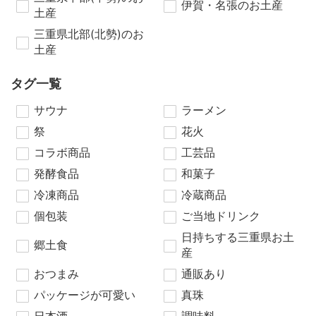
伊賀・名張のお土産
土産
三重県北部(北勢)のお
土産
タグ一覧
サウナ
ラーメン
祭
花火
コラボ商品
工芸品
発酵食品
和菓子
冷凍商品
冷蔵商品
個包装
ご当地ドリンク
日持ちする三重県お土
郷土食
産
おつまみ
通販あり
パッケージが可愛い
真珠