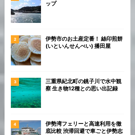
ップ
伊勢市のお土産定番！ 絲印煎餅
(いといんせんべい) 播田屋
三重県紀北町の銚子川で水中観
察 生き物12種との思い出記録
伊勢湾フェリーと高速利用を徹
底比較 渋滞回避で車ごと伊勢志