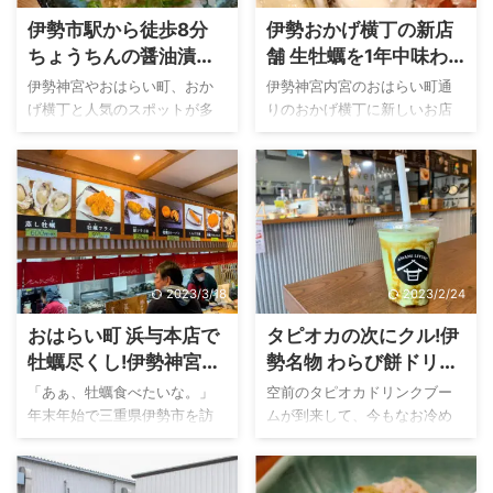
伊勢市駅から徒歩8分
伊勢おかげ横丁の新店
ちょうちんの醤油漬け
舗 生牡蠣を1年中味わ
を食べに「焼き鳥にか
える「牡蠣と寿司の店
伊勢神宮やおはらい町、おか
伊勢神宮内宮のおはらい町通
わ」へ出かけよう
横丁いかだ荘」OPEN!
げ横丁と人気のスポットが多
りのおかげ横丁に新しいお店
い三重県伊勢市。僕はそんな
がOPENするらしい。しかも、
伊勢市で育ち、今も暮らして
そのお店では・・１年中生牡
いるのですが、まだまだ知ら
蠣が食べられるそう。 そんな
ない昔ながらのお店や続々と
気になる噂を聞きつけまし
できる新しいお店がたくさん
た。牡蠣をこよなく愛する僕
あります。 身近な地元にも食
としては、もういても立って
というテーマで、驚きの逸品
もいられません。 お店の名前
2023/3/18
2023/2/24
に突如出会う喜びは、食べる
は「牡蠣と寿司の店 横丁 いか
ことが好きな人の共通認識で
だ荘」さん。オープン初日(令
おはらい町 浜与本店で
タピオカの次にクル!伊
すよね。 つい最近も前々から
和2年3月26日)にさっそく、伊
牡蠣尽くし!伊勢神宮内
勢名物 わらび餅ドリン
名前は知っていたものの、入
勢の自宅から車を走らせてお
宮参拝後に牡蠣好き集
クはもう飲んだ？
ったことがなかった焼き鳥屋
はらい町のおかげ横丁へ現地
「あぁ、牡蠣食べたいな。」
空前のタピオカドリンクブー
さんで友人と食事をする機会
レポートに繰り出しました。
合
年末年始で三重県伊勢市を訪
ムが到来して、今もなお冷め
に恵まれました。そのお店の
生牡蠣の食べ比べや伊勢志摩
れた牡蠣好き。目的は伊勢神
ることのないタピ熱。 伊勢神
名は焼き鳥 にかわさん。 そこ
の味わいが詰まった鯛茶漬け
宮参拝とわかっていても、せ
宮のお膝元 三重県伊勢市でも
で出てきたの芸術か!というよ
の食レポ、そして三重県でも
っかく三重県にきたのだから
タピオカドリンクが飲めるカ