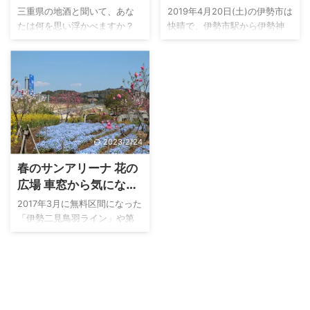
日本酒バル 蔵 KURA
CROSPEARL展
り、大人になってからも手軽
けることもしばしば。 ぼんや
三重県の地酒と聞いて、あな
2019年4月20日(土)の伊勢市は
で美味しい定番メニューでも
りと天井を見つめていると、
たは何を思い浮かべますか？
快晴で、伊勢市駅から伊勢神
あります。 伊勢うどんの麺の
伊勢志摩SAKEサミット2019で
而今(じこん)や作(ざく)は、全
宮外宮へ通じる「外宮参道」
中でも、地元のスーパー(ぎゅ
心残りを思い出す。 ・・・・
国的に有名で知っている人も
は参拝客、観光客で賑わって
ーとらさん)で購入できるみな
「日本酒バー 麻吉」に気の知
多いでしょう。ホッピーの定
いました。 まさに「お伊勢さ
み製麺さんが製造する横綱印
れた友 ...
番「キンミヤ」も三重県のお
ん参り」や「伊勢散策」に絶
の伊勢うど ...
酒です。僕は伊勢市に住んで
好の日和で、来週に控えた平
いるので、おかげさま、鉾杉
成最後のゴールデンウィーク
(ほこすぎ)、八兵衛(はちべえ)
が待ち遠しいですね。 僕はと
2023/2/24
などの銘柄も居酒屋でよく見
いうと・・・左胸の上あたり
かけますね。 さて、タイトル
に真珠を身につけて、「こだ
春のサンアリーナ 花の
でお気づきだと思いますが、
わりの珈琲店 カミノコーヒ
広場 車窓から気になる
実は三重県には酒蔵が３５蔵
ー」へ向かっています。 な
色鮮やかな花々たち
あるんです。 「えっ!そんなに
ぜ、真珠を身につけて「カミ
2017年3月に無料区間になった
あるの？」 と驚くのも無理は
ノコーヒー」へ向かっている
「伊勢二見鳥羽ライン」や第
ありません。 ３５蔵のお酒全
のか？ 実は期間限定の「真珠×
２伊勢道路は、とっても便
てに出会って飲み比べたこと
コーヒー」の異色コラボ企画
利。僕が普段、伊勢市⇆鳥羽市
のある人は、おそらく「酒屋
「CROSPEARL展」で飲める特
を行き来しています。そんな
さん」か「大大大の ...
別なコーヒーをい ...
中、フロントガラス越しにい
つも気になっていた場所があ
りました。 その場所は県営サ