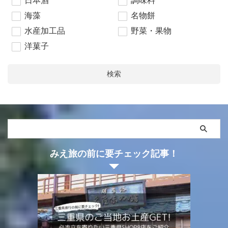
日本酒
調味料
海藻
名物餅
水産加工品
野菜・果物
洋菓子
検索
みえ旅の前に要チェック記事！