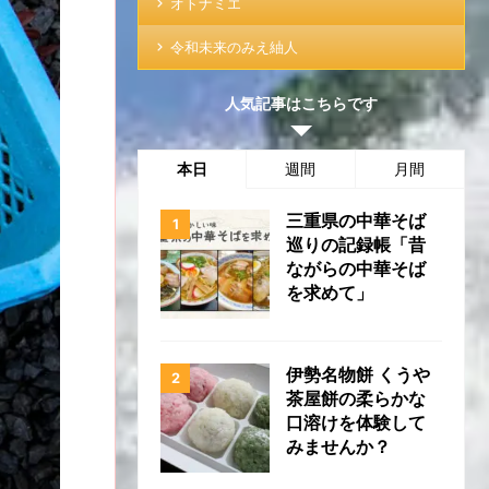
オトナミエ
令和未来のみえ紬人
人気記事はこちらです
本日
週間
月間
三重県の中華そば
巡りの記録帳「昔
ながらの中華そば
を求めて」
伊勢名物餅 くうや
茶屋餅の柔らかな
口溶けを体験して
みませんか？