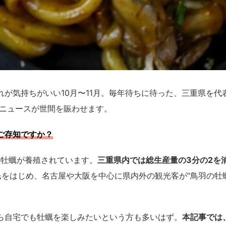
が気持ちがいい10月〜11月。毎年待ちに待った、三重県を代
のニュースが世間を賑わせます。
ご存知ですか？
の牡蠣が養殖されています。
三重県内では総生産量の3分の2を
民をはじめ、名古屋や大阪を中心に県内外の観光客が"鳥羽の牡
ら自宅でも牡蠣を楽しみたいという方も多いはず。
本記事では