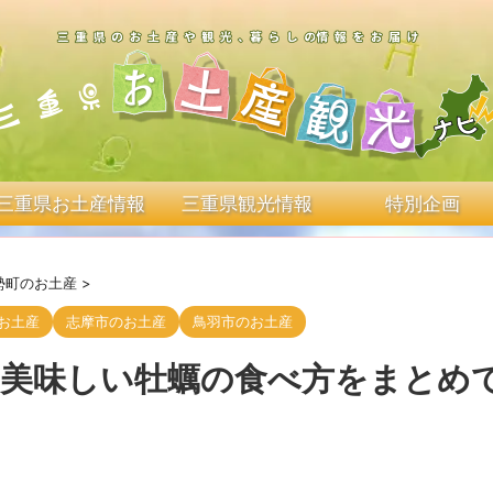
三重県お土産情報
三重県観光情報
特別企画
勢町のお土産
>
お土産
志摩市のお土産
鳥羽市のお土産
!美味しい牡蠣の食べ方をまとめ