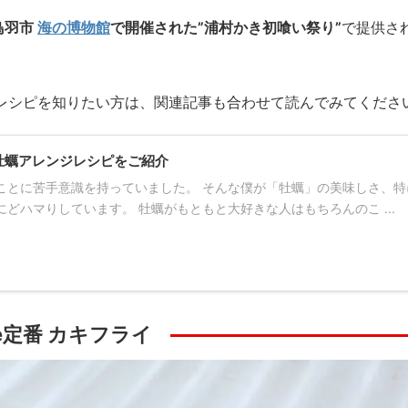
鳥羽市
海の博物館
で開催された”浦村かき初喰い祭り”
で提供さ
レシピを知りたい方は、関連記事も合わせて読んでみてくださ
牡蠣アレンジレシピをご紹介
ことに苦手意識を持っていました。 そんな僕が「牡蠣」の美味しさ、特
どハマりしています。 牡蠣がもともと大好きな人はもちろんのこ ...
e定番 カキフライ