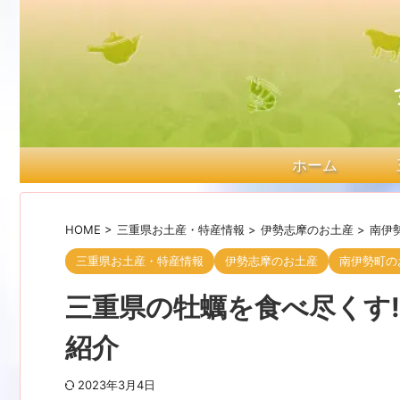
ホーム
HOME
>
三重県お土産・特産情報
>
伊勢志摩のお土産
>
南伊
三重県お土産・特産情報
伊勢志摩のお土産
南伊勢町の
三重県の牡蠣を食べ尽くす
紹介
2023年3月4日