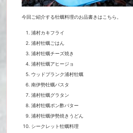
今回ご紹介する牡蠣料理のお品書きはこちら。
浦村カキフライ
浦村牡蠣ごはん
浦村牡蠣チーズ焼き
浦村牡蠣アヒージョ
ウッドプランク浦村牡蠣
南伊勢牡蠣パスタ
浦村牡蠣グラタン
浦村牡蠣ポン酢バター
浦村牡蠣伊勢焼きうどん
シークレット牡蠣料理