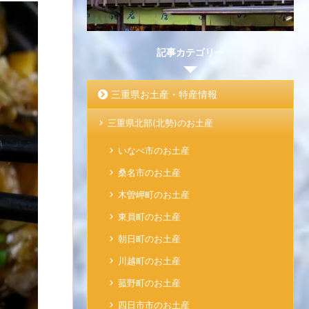
記事カテゴリー
三重県お土産・特産情報
三重県北部(北勢)のお土産
いなべ市のお土産
桑名市のお土産
木曽岬町のお土産
東員町のお土産
朝日町のお土産
川越町のお土産
菰野町のお土産
四日市市のお土産