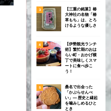
【三重の銘菓】椿
大神社の名物「椿
草もち」は、とろ
けるような優しさ
【伊勢観光ランチ
術】繁忙期のおは
らい町・おかげ横
丁で美味しくスマ
ートに食べ歩こ
う！
桑名で出会った
「かぶらせんべ
い」— 歴史と縁起
を噛みしめるひと
とき