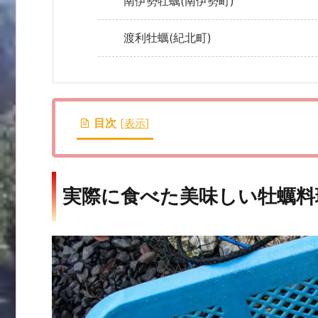
南伊勢牡蠣(南伊勢町)
渡利牡蠣(紀北町)
目次
[
表示
]
実際に食べた美味しい牡蠣料