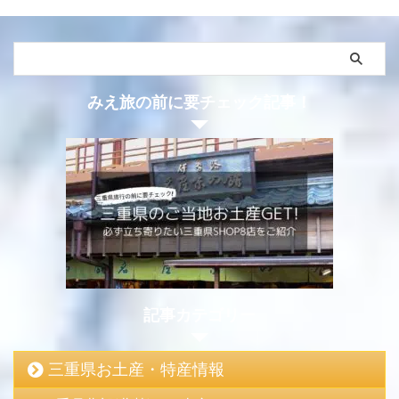
川河川敷沿い」で咲き乱れる
いうと・・・・伊勢市朝熊の
ソメイヨシノとは、また異な
「花の広場」です。 名前を聞
る魅力が横輪桜にはありま
いて、ピンとこなくても画像
す。 本記事では、「横輪桜が
を見たら「ああ、あそこか」
なぜ特別なのか？」の観賞ポ
と納得する方もいるはず。僕
みえ旅の前に要チェック記事！
イントをチェックした上で、
はいつも綺麗だなぁって思い
実際に巡った横輪桜巡りの様
ながら、そのまま通り過ぎて
子をご紹介していきます。横
いました。 ある日、ふと気に
輪桜だけじゃなく、横輪町に
なってサンアリーナへ向かう
広がる昔ながら ...
入り ...
記事カテゴリー
三重県お土産・特産情報