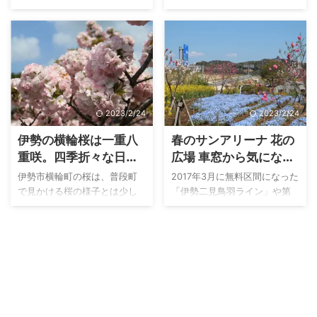
県伊勢市の有名な桜スポット
曲したカーブ沿いには、春終
といえば、 宮川堤の桜並木 五
盤を知らせる伊勢市でも有数
十鈴川の桜並木 横輪町の横輪
のお花畑スポットがありま
桜 を、まず思い浮かべます。
す。 場所は伊勢市津村町の花
今回ご紹介するのは、そんな
開道（はなかいどう）。 春の
伊勢市の3大桜スポット...では
始まりを告げる梅や桜とはま
ない知る人ぞ知るちょっとコ
た違った、お花見を存分に楽
2023/2/24
2023/2/24
アな桜スポット「 旧豊宮崎文
しめるスポットとして年々訪
庫」です。しかも、伊勢市横
れる人も急増中です。 本記事
伊勢の横輪桜は一重八
春のサンアリーナ 花の
輪町の横輪桜と同じく、珍し
では、花開道のことや咲き乱
重咲。四季折々な日本
広場 車窓から気になる
い桜「オヤネザクラ」を観賞
れる花々の紹介をしていきま
の原風景がここに。
色鮮やかな花々たち
できてしまいます。 本記事で
す。伊勢志摩に暮らす方はも
伊勢市横輪町の桜は、普段町
2017年3月に無料区間になった
は、 旧豊宮崎文庫の紹介やオ
ちろんのこと、春終盤に伊勢
で見かける桜の様子とは少し
「伊勢二見鳥羽ライン」や第
ヤネザクラの特徴、アクセス
志摩観光にいらした方もぜひ
異なっていました。 ボンボン
２伊勢道路は、とっても便
方法などを満開の桜写真と合
お立ち寄ってみてください。
と花びらをつけた特別な桜
利。僕が普段、伊勢市⇆鳥羽市
わせてご紹介していきます。
※.ご紹介する花開道の写真は
「横輪桜（よこわざくら）」
を行き来しています。そんな
ぜひ最後まで読んでい ...
2021年5月頭に撮影したもので
をひと目見ようと、毎年たく
中、フロントガラス越しにい
...
さんの方が横輪町で春の訪れ
つも気になっていた場所があ
に癒やされるひと時を楽しま
りました。 その場所は県営サ
れています。 伊勢市の桜の名
ンアリーナが近づいてきた時
所として、度会橋近くの「宮
に現れます。それはどこかと