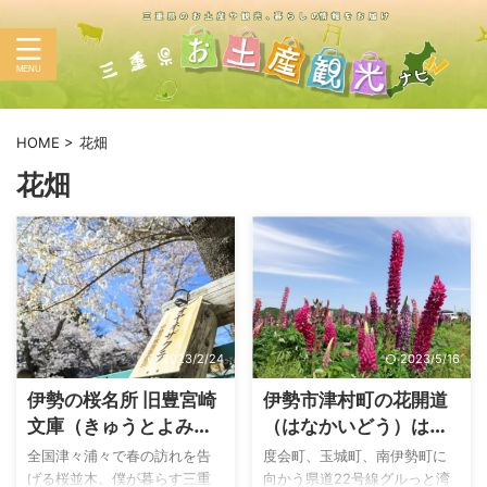
HOME
>
花畑
花畑
2023/2/24
2023/5/16
伊勢の桜名所 旧豊宮崎
伊勢市津村町の花開道
文庫（きゅうとよみや
（はなかいどう）は、
ざきぶんこ）のオヤネ
春終盤を満喫できる花
全国津々浦々で春の訪れを告
度会町、玉城町、南伊勢町に
ザクラを眺める
畑スポット
げる桜並木。僕が暮らす三重
向かう県道22号線グルっと湾