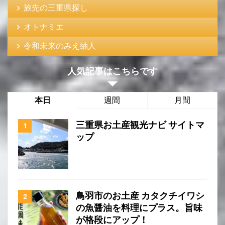
旅先の三重県探し
オトナミエ
令和未来のみえ紬人
人気記事はこちらです
本日
週間
月間
三重県お土産観光ナビ サイトマ
ップ
鳥羽市のお土産 カタクチイワシ
の魚醤油を料理にプラス。旨味
が格段にアップ！