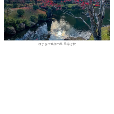
種まき権兵衛の里 季節は秋