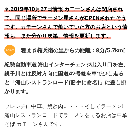
※.2019年10月27日情報 カモーンさんは閉店され
て、同じ場所でラーメン屋さんがOPENされたそう
です。カモーンさんで働いていた方のお店という情
報も。また分かり次第、情報を更新します。
種まき権兵衛の里からの距離：9分/5.7km[
紀勢自動車道 海山インターチェンジ出入り口を左、
銚子川とは反対方向に国道42号線を車で少し走る
と「海山レストランロード(勝手に命名)」に差し掛
かります。
フレンチに中華、焼き肉に・・・そしてラーメン!
海山レストランロードでラーメンを司るお店は中華
そば カモーンさんです。