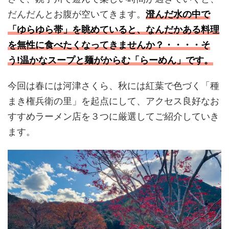
だんだんとお腹が空いてきます。
澄んだ水の中で
「ゆらゆら帯」を眺めていると、なんだかある料理
を無性に食べたくなってきませんか？・・・・そ
う!温かなスープと麺がからむ「らーめん」です。
今回は春には河津さくら、秋には紅葉で色づく「種
まき権兵衛の里」を起点にして、アクセス良好なお
すすめラーメン店を３つに厳選してご紹介していき
ます。