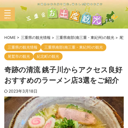
HOME
>
三重県の観光情報
>
三重県南部(南三重・東紀州)の観光
>
尾鷲
三重県の観光情報
三重県南部(南三重・東紀州)の観光
尾鷲市の観光
紀北町の観光
奇跡の清流 銚子川からアクセス良好
おすすめのラーメン店3選をご紹介
2023年3月18日