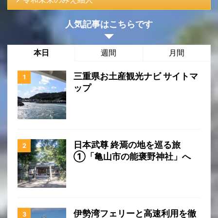
人気記事はこちらです
本日
週間
月間
三重県お土産観光ナビ サイトマ
ップ
日本武尊 終焉の地を巡る旅
①「亀山市の能褒野神社」へ
伊勢湾フェリーと高速利用を徹