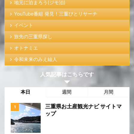
地元に泊まろう(ジモ泊)
YouTube番組 発見！三重びとリサーチ
イベント
旅先の三重県探し
オトナミエ
令和未来のみえ紬人
人気記事はこちらです
本日
週間
月間
三重県お土産観光ナビ サイトマ
ップ