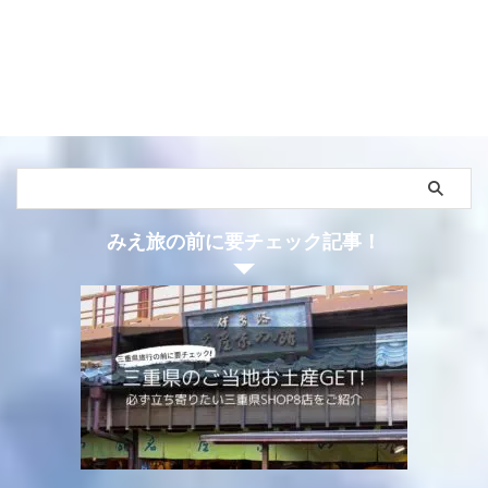
いますので、ぜひチェックし
くる人 餅の中でも、きな粉餅
本街道沿いで数多くの名物餅
てトロッとしていて、梅干し
てみ ...
が ...
が、今も点在しています。そ
や昆布と温かいほうじ茶
の中でも伊勢神宮のお膝元、
と・・・・ もうおわかりです
伊勢市では名物餅が盛りだく
ね。そう、伊勢の老舗餅屋 赤
さん。 今回は、海を越えて疲
福さんの「赤福ぜんざい」で
れ果てていたであろう旅人を
す。 ２０２０年１２月、そん
もてなしてきた伊勢名物餅
な赤福ぜんざいが何とお持ち
「二軒茶屋餅」をご紹介しま
帰りできるようになるという
す。 二軒茶屋の歴史を知り、
知らせが飛び込んできまし
旅人たちのことを考えながら
た。新型コロナウイルスの影
みえ旅の前に要チェック記事！
お餅をいただくと、ただ食べ
響もあり、伊勢にお越しにな
るだけでは味わえない美味し
れない方が自宅で味わってい
さを体験できますよ。 こんな
ただけるように、そんな思い
人におすすめ お餅が好き、特
が詰まった特別な商品。 今回
にきなこ餅 ...
はお持ち帰り ...