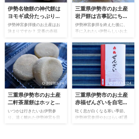
ん。創業から約100年（2021
ただし、手に入るお店が伊勢
伊勢名物餅の神代餅は
三重県伊勢市のお土産
年時点で108年）の老舗和菓子
二見の本店のみ（伊勢おはら
ヨモギ成分たっぷりな
岩戸餅は古事記にちな
屋です。 本記事では、旭家 酒
い町で特別販売など除く）な
ホッと落ち着く草餅で
んだ伊勢名物餅
素饅頭製造本舗さんの長年愛
んです。本記事では、夫婦岩
伊勢神宮参拝後のお土産はお
伊勢神宮参拝を終えた後に、
され続ける伊勢名物「酒素饅
や伊勢シーパラダイスで有名
す
決まりですか？ 定番の赤福
手に入れたい伊勢らしいお土
頭をご紹介していきます。ぜ
な伊勢二見に訪れた際は、必
餅！ももちろんオススメです
産。 おはらい町・おかげ横丁
ひ最後まで記事をご一読くだ
ず手に入れたい名物餅「くう
が、せっかくなら色んな伊勢
を散策しながら数あるお土産
さいね。 こんな人におすすめ
や茶屋餅」をご紹介します。
名物餅を手に入れて「名物餅
物店で気にある一品を探すの
伊勢土産、伊勢二見土産を ...
こんな人におすすめ 伊勢の名
の食べ比べ」を楽しんでみま
は、伊勢観光の楽しみのひと
...
せんか？ 三重県は餅街道と呼
つです。 しかし、限られた時
ばれるほど、各地に名物餅が
間の中ではある程度は購入す
盛りだくさん！特に伊勢神宮
るお土産を想定しておくこと
2023/2/24
2023/2/24
内宮周辺には、赤福餅を筆頭
は大切。その中でも、お土産
にして美味しい伊勢名物餅が
候補の代表格と言えば「伊勢
三重県伊勢市のお土産
三重県伊勢市のお土産
集結しています。 今回は伊勢
名物餅」でしょう。 今回は伊
二軒茶屋餅はホッと落
赤福ぜんざいを自宅で
神宮内宮 宇治橋から徒歩30秒
勢名物餅のひとつ、老舗お土
ち着くもてなしの名物
いただける幸せ。冬季
でたどり着く、勢乃國屋さん
産処の岩戸屋さんが製造販売
いつかは行きたいお伊勢参
吐く息が白くなる寒い季節。
の名物餅「神代餅（かみよも
する岩戸餅をご紹介します。
餅
限定。
り。遠く離れた伊勢神宮を目
伊勢神宮参拝やおはらい町通
ち）」をご紹介します。2個
こんな人におすすめ 伊勢の名
指す旅人たちと縁ある、三重
りにおかげ横丁散策へ出かけ
入、6個入、12個入と用途に合
物餅をお探しの人 名物餅で小
県の文化のひとつに「お餅」
た時、食べたくなるホッと温
わせたラインナップが揃って
分けされた個包装にビビっと
があります。 主に三重県内の
まる冬の定番といえば？ 甘く