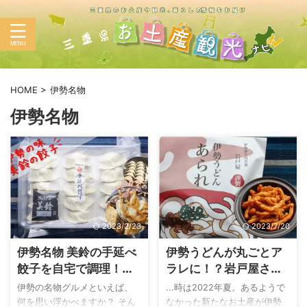
HOME
>
伊勢名物
伊勢名物
2023/2/23
2023/7/20
伊勢名物 美鈴の手延べ
伊勢うどんが丸ごとア
餃子を自宅で調理！フ
ラレに！？岩戸屋さん
ライパンで焼き上げ
の伊勢うどんあられ
伊勢の名物グルメといえば、
...時は2022年夏。あるようで
て、熱々をいただきま
を、伊勢のお土産にど
何を思い浮かべますか？ そん
なかった新たなお土産が伊勢