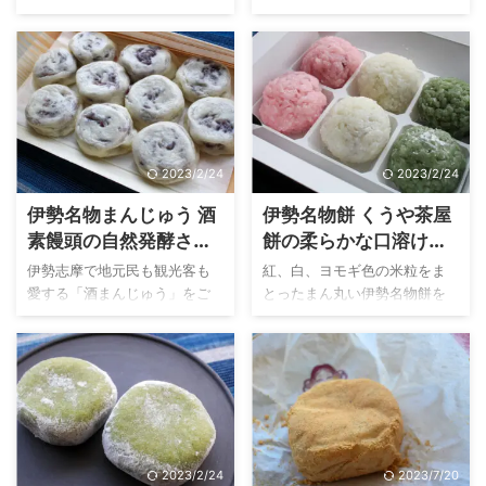
す。
な質問を地元民にしてみる
うぞ。
市に爆誕しました。 その名も
と、5人に1人くらいの確率で
「伊勢うどんあられ」！そ
「美鈴の餃子（みすずのぎょ
う、伊勢のソウルフード伊勢
うざ）！」と返ってくること
うどんが何とアラレになりま
でしょう。 初めて「美鈴の餃
した。しかも、伊勢うどんの
子」の名前を聞いた方は、伊
麺やタレを使ったアラレとい
勢で餃子？と驚いてしまうか
う徹底したこだわりがあり。
2023/2/24
2023/2/24
もしれません。美鈴の餃子
本記事では、岩戸屋さんから
は、地元民なら誰もが知って
新発売された「伊勢うどんあ
伊勢名物まんじゅう 酒
伊勢名物餅 くうや茶屋
いる名店「ぎょうざの美鈴」
られ」を実食して、味わいや
素饅頭の自然発酵させ
餅の柔らかな口溶けを
で作られ続けている伊勢名物
伊勢うどん感を徹底検証。商
た糀の薄皮生地にうっ
体験してみませんか？
グルメです。 ここで美鈴の餃
品の内容や販売しているお店
伊勢志摩で地元民も観光客も
紅、白、ヨモギ色の米粒をま
子ファンに朗報です！実は出
を記事にまとめています。ま
とり。
愛する「酒まんじゅう」をご
とったまん丸い伊勢名物餅を
来たて熱々の美鈴の餃子が、
た、ひらめきで試してみた
存知ですか？ 正式には「酒素
ご存知ですか？ くうや観助餅
自宅で味わえてしまう時代が
「伊勢うどんあられ」のアレ
饅頭（さかもとまんじゅ
（かんすけもち）と答えた方
到来しています。 今回は2021
ンジレシピ？もご紹介してま
う）」と呼ばれるお饅頭。日
は...惜しい！実はくうや観助餅
年1月にオープンした「製造直
すので、ぜひチェックしてく
本酒の酒粕を使わず、自然発
は2021年に「くうや茶屋餅」
売 ...
ださい。 ...
酵させた糀を使用しているの
に名前が変わり、美味しさア
が特徴です。 酒素饅頭を販売
ップでリニューアルしまし
しているのは、伊勢市二見町
た！ くうや観助餅と見た目は
2023/2/24
2023/7/20
の旭家 酒素饅頭製造本舗さ
同じでも、ひと味違います。