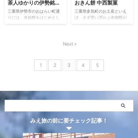
茶人ゆかりの伊勢銘菓
おきん餅 中西製菓
じて僕の耳に届きました。 何
れな。」 そう、田舎あられは
利休饅頭
でも津市の有名フレンチレス
三重県人にとって基本の基本
三重県伊勢市のおはらい町通
三重県多気町のお土産といえ
トラン ミュゼ ボンヴィヴァン
はお茶漬けなんです。今回は
りには、赤福餅をはじめとし
ば、まず思い浮かぶ名物餅が
さんとタッグを組み、新ブラ
三重県伊勢市のあられ屋 三国
て多くの銘菓が軒を連ねてい
あります。それが、真っ白な
ンド「月と犬」を発表したと
屋さんの田舎あられを題材に
ます。 お餅の銘菓が多い中、
雪のような片栗粉をまとっ
のこと。しかも第一弾の商品
して、一体どんなあられなの
ひときわ目立つ伊勢銘菓とし
た、つぶ餡の草餅「おきん
も同時発表されていて、その
か？を紹介していきます。 こ
Next »
て有名なのが、藤屋窓月堂の
餅」です。 販売されている
...
ん ...
利休饅頭です。 利休と聞いて
「おきん茶屋」は、
ピンときた方はお察しの通り
VISON（ヴィソン）や多気町
で、茶人にゆかりのある銘菓
の高速道路出入口「勢和多気
1
2
3
4
5
なんです。ふわっとやわらか
IC」近くにあり、アクセスしや
な生地に、上品なこし餡が包
すいお店です。ぜひ、お近く
まれた地元でも愛され続けて
にお越しの際はGETしてみて
いるお饅頭です。お伊勢参り
ください。 こんな人におすす
で伊勢神宮へお越しの際に
め そこでしか手に入らない、
は、ぜひ手に入れてみてくだ
ご当地のお餅が気になる人 つ
さい。 こんな人におすすめ 伊
ぶの食感がたまらない！私は
勢らしいお土産を探している
粒あん派、という人 緑茶とお
みえ旅の前に要チェック記事！
人 和菓子といえばお餅よりも
餅の時間が至福でたまらな
お饅頭だ!という人 ふんわり生
い、という人 中西製菓 おきん
地と ...
餅 商品 ...