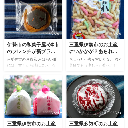
す。 こんな人におすすめ 多気
さを体験できますよ。 こんな
まる冬の定番といえば？ 甘く
専門の伊勢古仁屋(いせこびと
町のコアなご当地土産を探し
人におすすめ お餅が好き、特
てトロッとしていて、梅干し
や)さんが製造する伊勢わらび
ている人 ...
にきなこ餅 ...
や昆布と温かいほうじ茶
餅があります。 お土産にオス
と・・・・ もうおわかりです
スメな箱タイプの伊勢わらび
ね。そう、伊勢の老舗餅屋 赤
餅や伊勢のカフェとのコラボ
2023/2/24
2023/2/24
福さんの「赤福ぜんざい」で
わらび餅ドリンクなどなど。
す。 ２０２０年１２月、そん
まさに今、伊勢でわらび餅旋
伊勢市の和菓子屋×津市
三重県伊勢市のお土産
な赤福ぜんざいが何とお持ち
風が巻き起こっています。 そ
のフレンチが新ブラン
にいかかが？あられ茶
帰りできるようになるという
んな伊勢古仁屋さんが2020年
ド発表!第1弾 無花果の
漬けに・・三國屋の田
知らせが飛び込んできまし
夏、えっ一体どんな味なの？
伊勢神宮のお膝元 おはらい町
ちょっと小腹が空いたな。 腹7
た。新型コロナウイルスの影
と気になる新商品を発売され
どらエピスを発売
舎あられ
には、古くから現代にいたる
分目でもう少し何か食べたい
響もあり、伊勢にお越しにな
ました。 それが、ヒンヤリ新
までお伊勢参りに訪れる参拝
な。 そんな時に三重県のご家
れない方が自宅で味わってい
食感なわらび餅バーです。本
客をもてなし続ける和菓子店
庭で常備されている田舎あら
ただけるように、そんな思い
記事では伊勢わらび餅アイス
が多くあります。 藤屋窓月堂
れという米菓子があるのを、
が詰まった特別な商品。 今回
全種類(2020年8月時点 ...
ふじやそうげつどうさんはお
あなたはご存知ですか？ も
はお持ち帰り ...
はらい町通りにある老舗和菓
し、あなたの回りに三重県人
子屋さんのひとつで、愛され
がいたなら、「田舎あられっ
続ける定番和菓子 利休饅頭な
て何？」と聞いてみてくださ
2023/2/24
2026/2/8
どで有名です。 そんな老舗和
い。そうすると、三重県人は
菓子屋の藤屋窓月堂さんから
きっとこう答えるでしょう。
三重県伊勢市のお土産
三重県多気町のお土産
気になるニュースがSNSを通
「あぁ、お茶漬けにするあら