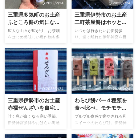
2023/2/24
2023/2/24
方や同じ三重県人でも食べた
お餅。 今回は打ち寄せる波間
ことがないお餅があります。
を連想させる鳥羽らしい和菓
三重県多気町のお土産
三重県伊勢市のお土産
なぜ、名物餅なのに食べたこ
子、梅の家さんの「しおさい
ふところ餅の気になる
二軒茶屋餅はホッと落
とがない人が多いの？と疑問
餅」のご紹介です。 こんな人
名前の由来は？
ち着くもてなしの名物
の答えは・・・日持ちが当日
におすすめ ご当地なお餅が好
広大な山々が広がり、お茶畑
いつかは行きたいお伊勢参
限りだから。 今回は、お店の
きな人 伊勢志摩が好き、海が
餅
をはじめ美味しい農作物も多
り。遠く離れた伊勢神宮を目
近くを通りかかったら買って
好きな和菓子好き 鳥羽らしい
い三重県多気町。 丹生大師で
指す旅人たちと縁ある、三重
行かなきゃもったいない、多
名物餅をお土産にしたい人 梅
有名な多気町丹生のお立ち寄
県の文化のひとつに「お餅」
気町相可の長新さんが作る伊
の家本店 しおさい餅 商品情報
りスポット「ふれあいの館」
があります。 主に三重県内の
勢相可名物「まつかさ餅」を
しおさい餅と合わせて、 ...
には、気になる特産物やお土
本街道沿いで数多くの名物餅
ご紹介します ...
産ものが揃っています。 さ
が、今も点在しています。そ
て、今回も何か物色していこ
の中でも伊勢神宮のお膝元、
うとお餅のコーナーを覗いて
伊勢市では名物餅が盛りだく
2023/2/24
2023/2/24
みると、気になるお餅を発
さん。 今回は、海を越えて疲
見！ そのお餅の名は「ふとこ
れ果てていたであろう旅人を
三重県伊勢市のお土産
わらび餅バー４種類を
ろもち」。 気になったら即購
もてなしてきた伊勢名物餅
赤福ぜんざいを自宅で
食べ比べ。モチモチ新
入＆聞いてみる精神で、お店
「二軒茶屋餅」をご紹介しま
いただける幸せ。冬季
食感の伊勢スイーツア
の方にレジで聞いてみまし
す。 二軒茶屋の歴史を知り、
吐く息が白くなる寒い季節。
プルプル食感で癒やされる和
た。今回はそんな多気町で見
旅人たちのことを考えながら
限定。
イスをご紹介。
伊勢神宮参拝やおはらい町通
スイーツのわらび餅。伊勢神
つけた気になるお餅「ふとこ
お餅をいただくと、ただ食べ
りにおかげ横丁散策へ出かけ
宮内宮やおかげ横丁で有名な
ろもち」をご紹介していきま
るだけでは味わえない美味し
た時、食べたくなるホッと温
三重県伊勢市には、わらび餅