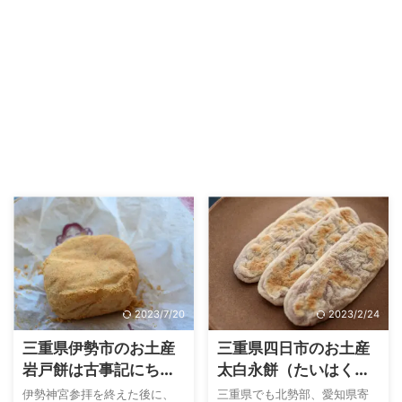
2023/7/20
2023/2/24
三重県伊勢市のお土産
三重県四日市のお土産
岩戸餅は古事記にちな
太白永餅（たいはくな
んだ伊勢名物餅
がもち）は旅人の力の
伊勢神宮参拝を終えた後に、
三重県でも北勢部、愛知県寄