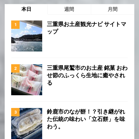
本日
週間
月間
三重県お土産観光ナビ サイトマ
ップ
三重県尾鷲市のお土産 銘菓 おわ
せ節のふっくら生地に癒やされ
る
鈴鹿市のなが餅！？引き継がれ
た伝統の味わい「立石餅」を味
わう。