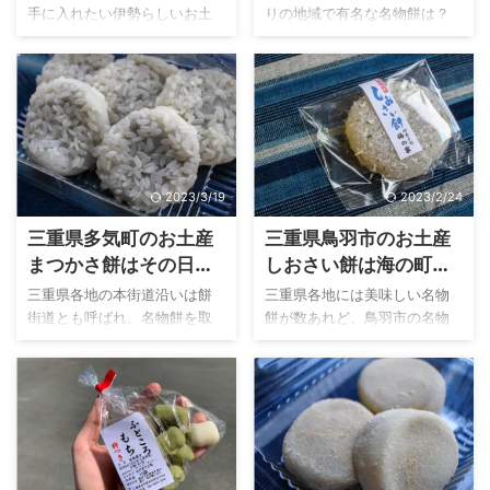
源
手に入れたい伊勢らしいお土
りの地域で有名な名物餅は？
産。 おはらい町・おかげ横丁
と聞かれたら、確実に名前が
を散策しながら数あるお土産
挙がる「ながもち」。「なが
物店で気にある一品を探すの
もち」とひとくくりにいって
は、伊勢観光の楽しみのひと
も三重県内には色んな「なが
つです。 しかし、限られた時
もち」が存在しています。 今
間の中ではある程度は購入す
回は昔ながらの商店街に佇む
るお土産を想定しておくこと
お店で一枚一枚手焼きにこだ
2023/3/19
2023/2/24
は大切。その中でも、お土産
わって作っている三重県四日
候補の代表格と言えば「伊勢
市市の金城軒さんの「太白永
三重県多気町のお土産
三重県鳥羽市のお土産
名物餅」でしょう。 今回は伊
餅（たいはくながもち」をご
まつかさ餅はその日に
しおさい餅は海の町ら
勢名物餅のひとつ、老舗お土
紹介します。１枚売りから、
いただく希少な名物餅
しさ溢れる名物餅
産処の岩戸屋さんが製造販売
56枚入の箱売りまで地元民か
三重県各地の本街道沿いは餅
三重県各地には美味しい名物
する岩戸餅をご紹介します。
ら観光客まで幅広く愛され続
街道とも呼ばれ、名物餅を取
餅が数あれど、鳥羽市の名物
こんな人におすすめ 伊勢の名
ける「ながもち」を、ぜひ手
り扱うお店が旅人たちを迎え
餅ってなんだろう？ 伊勢神宮
物餅をお探しの人 名物餅で小
に入れて食べてみてくださ
いれてきました。餅街道とも
を目指す本街道沿いに多いお
分けされた個包装にビビっと
い。 こんな人におすすめ お餅
呼ばれる、三重県の文化でも
餅文化とは別に、地域で愛さ
くる人 餅の中でも、きな粉餅
が好きで四日市らしい手土産
あります。 観光で訪れた方も
れ続けるお餅があるんです。
が ...
を探して ...
地域で暮らす住民も愛され続
そこでしか販売されていない
ける名物餅。そんな三重県の
ものが殆どなので、知らない
名物餅の中で、観光で訪れる
人も多いかもしれない珍しい