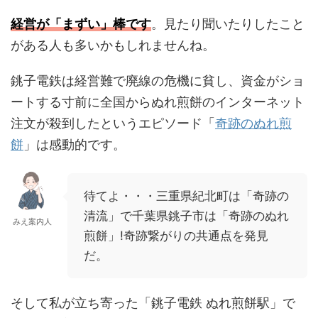
経営が「まずい」棒です
。見たり聞いたりしたこと
がある人も多いかもしれませんね。
銚子電鉄は経営難で廃線の危機に貧し、資金がショ
ートする寸前に全国からぬれ煎餅のインターネット
注文が殺到したというエピソード「
奇跡のぬれ煎
餅
」は感動的です。
待てよ・・・三重県紀北町は「奇跡の
清流」で千葉県銚子市は「奇跡のぬれ
みえ案内人
煎餅」!奇跡繋がりの共通点を発見
だ。
そして私が立ち寄った「銚子電鉄 ぬれ煎餅駅」で