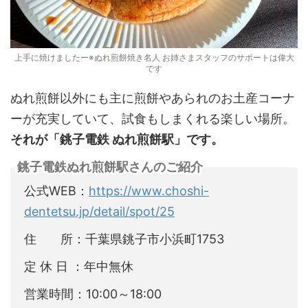
上手に焼けましたー※ぬれ煎餅焼き名人 お姉さまスタッフのサポートは偉大
です
ぬれ煎餅以外にも主に煎餅やあられのお土産コーナ
ーが充実していて、試食もしまくれる楽しい場所。
それが「銚子電鉄 ぬれ煎餅駅」です。
銚子電鉄ぬれ煎餅駅さんのご紹介
公式WEB：
https://www.choshi-
dentetsu.jp/detail/spot/25
住 所：千葉県銚子市小浜町1753
定 休 日 ：年中無休
営業時間：10:00～18:00