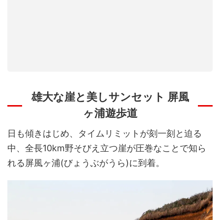
雄大な崖と美しサンセット 屏風
ヶ浦遊歩道
日も傾きはじめ、タイムリミットが刻一刻と迫る
中、全長10km野そびえ立つ崖が圧巻なことで知ら
れる屏風ヶ浦(びょうぶがうら)に到着。