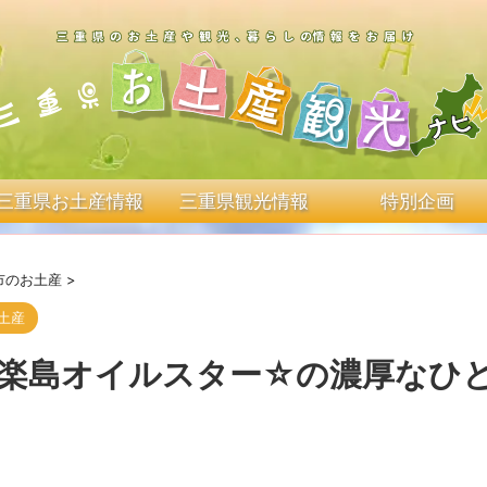
三重県お土産情報
三重県観光情報
特別企画
市のお土産
>
土産
安楽島オイルスター☆の濃厚なひ