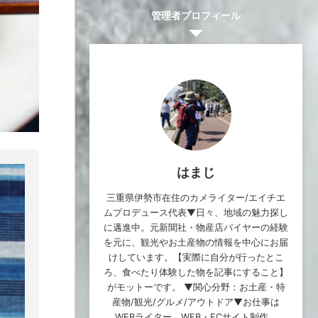
管理者プロフィール
はまじ
三重県伊勢市在住のカメライター/エイチエ
ムプロデュース代表▼日々、地域の魅力探し
に邁進中。元新聞社・物産店バイヤーの経験
を元に、観光やお土産物の情報を中心にお届
けしています。【実際に自分が行ったとこ
ろ、食べたり体験した物を記事にすること】
がモットーです。 ▼関心分野：お土産・特
産物/観光/グルメ/アウトドア▼お仕事は
WEBライター、WEB・ECサイト制作、