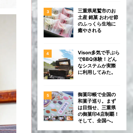
三重県尾鷲市のお
土産 銘菓 おわせ節
のふっくら生地に
癒やされる
Vison多気で手ぶら
でBBQ体験！どん
なシステムか実際
に利用してみた。
御菓印帳で全国の
和菓子巡り。まず
は目指せ、三重県
の御菓印4店制覇！
そして、全国へ。