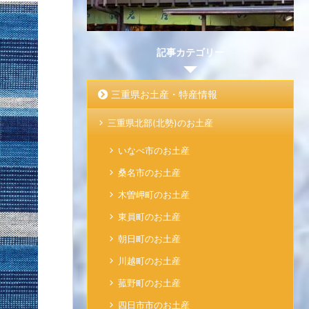
記事カテゴリー
三重県お土産・特産情報
三重県北部(北勢)のお土産
いなべ市のお土産
桑名市のお土産
木曽岬町のお土産
東員町のお土産
朝日町のお土産
川越町のお土産
菰野町のお土産
四日市市のお土産