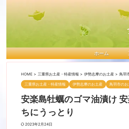
ホーム
HOME
>
三重県お土産・特産情報
>
伊勢志摩のお土産
>
鳥羽
三重県お土産・特産情報
伊勢志摩のお土産
鳥羽市のお
安楽島牡蠣のゴマ油漬け 
ちにうっとり
2023年2月24日