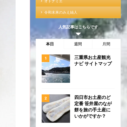
オトナミエ
令和未来のみえ紬人
人気記事はこちらです
本日
週間
月間
三重県お土産観光
ナビ サイトマップ
四日市お土産のど
定番 笹井屋のなが
餅を旅の手土産に
いかがですか？