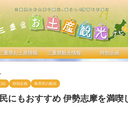
三重県お土産情報
三重県観光情報
特別企画
>
泊)
特別企画
鳥羽市の観光
県民にもおすすめ 伊勢志摩を満喫