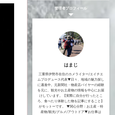
管理者プロフィール
はまじ
三重県伊勢市在住のカメライター/エイチエ
ムプロデュース代表▼日々、地域の魅力探し
に邁進中。元新聞社・物産店バイヤーの経験
を元に、観光やお土産物の情報を中心にお届
けしています。【実際に自分が行ったとこ
ろ、食べたり体験した物を記事にすること】
がモットーです。 ▼関心分野：お土産・特
産物/観光/グルメ/アウトドア▼お仕事は