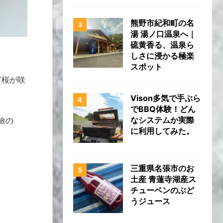
熊野市紀和町の名
湯 湯ノ口温泉へ｜
硫黄香る、温泉ら
しさに浸かる極楽
スポット
ど桜が咲
Vison多気で手ぶら
でBBQ体験！どん
なシステムか実際
旅の
に利用してみた。
三重県名張市のお
土産 青蓮寺湖産ス
チューベンのぶど
うジュース