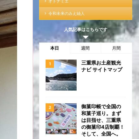
オトナミエ
令和未来のみえ紬人
人気記事はこちらです
本日
週間
月間
三重県お土産観光
ナビ サイトマップ
御菓印帳で全国の
和菓子巡り。まず
は目指せ、三重県
の御菓印4店制覇！
そして、全国へ。