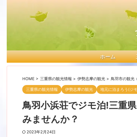
ホーム
HOME
>
三重県の観光情報
>
伊勢志摩の観光
>
鳥羽市の観光
三重県の観光情報
伊勢志摩の観光
地元に泊まろう(ジモ
鳥羽小浜荘でジモ泊!三重
みませんか？
2023年2月24日