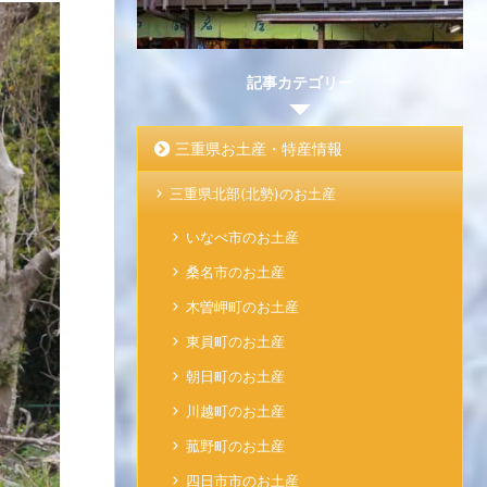
記事カテゴリー
三重県お土産・特産情報
三重県北部(北勢)のお土産
いなべ市のお土産
桑名市のお土産
木曽岬町のお土産
東員町のお土産
朝日町のお土産
川越町のお土産
菰野町のお土産
四日市市のお土産