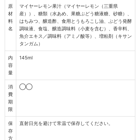
原
マイヤーレモン果汁（マイヤーレモン（三重県
材
産））、糖類（水あめ、果糖ぶどう糖液糖、砂糖）、
料
はちみつ、醸造酢、食用とうもろこし油、ぶどう発酵
名
調味液、食塩、醸造調味料（小麦を含む）、香辛料、
魚介エキス／調味料（アミノ酸等）、増粘剤（キサン
タンガム）
内
145ml
容
量
消
◯◯
費
期
限
保
直射日光を避けて常温で保存してください。
存
方