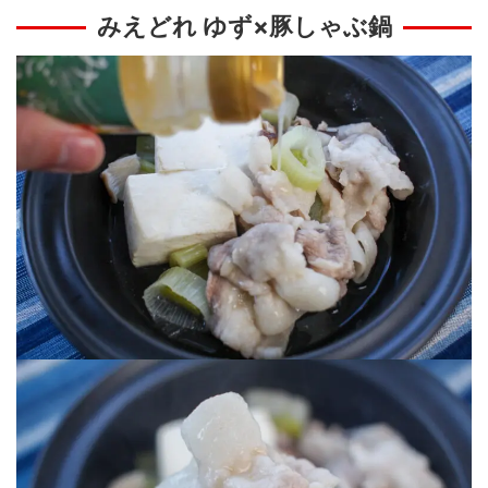
みえどれ ゆず×豚しゃぶ鍋