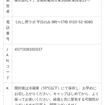
製
株式会社マナ 京都府亀岡市東別院町東掛室22-1
造
者
電
うれし野ラボ 平日のみ 9時〜17時 0120-52-8080
話
番
号
J
4571308392037
A
N
コ
ー
ド
※.
開封後は冷蔵庫（10℃以下）にて保存し、お早めに
お召し上がりください。キャップはしめてから、よく
振ってお使いください。経過と共に変色する可能性が
ございますが品質上、問題ございません。