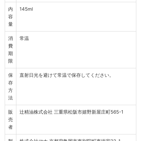
内
145ml
容
量
消
常温
費
期
限
保
直射日光を避けて常温で保存してください。
存
方
法
販
辻精油株式会社 三重県松阪市嬉野新屋庄町565-1
売
者