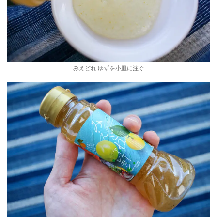
みえどれ ゆずを小皿に注ぐ