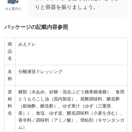
りと容器を振りましょう。
みえ案内人
パッケージの記載内容参照
商
みえドレ
品
名
名
分離液状ドレッシング
称
原
糖類（水あめ、砂糖・混合ぶどう糖果糖液糖）、食用
材
とうもろこし油（国内製造）、発酵調味料、醸造酢
料
（穀物酢、醸造酢）、ゆず果汁（ゆず（三重県
名
産））、食塩、ゆず皮、醸造調味料（小麦を含む）、
香辛料／調味料（アミノ酸）、増粘剤（キサンタンガ
ム）