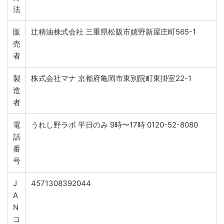
法
販
辻精油株式会社 三重県松阪市嬉野新屋庄町565-1
売
者
製
株式会社マナ 京都府亀岡市東別院町東掛室22-1
造
者
電
うれし野ラボ 平日のみ 9時〜17時 0120-52-8080
話
番
号
J
4571308392044
A
N
コ